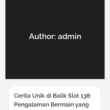
Author:
admin
Cerita Unik di Balik Slot 138:
Pengalaman Bermain yang