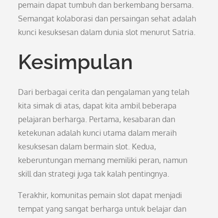
pemain dapat tumbuh dan berkembang bersama.
Semangat kolaborasi dan persaingan sehat adalah
kunci kesuksesan dalam dunia slot menurut Satria.
Kesimpulan
Dari berbagai cerita dan pengalaman yang telah
kita simak di atas, dapat kita ambil beberapa
pelajaran berharga. Pertama, kesabaran dan
ketekunan adalah kunci utama dalam meraih
kesuksesan dalam bermain slot. Kedua,
keberuntungan memang memiliki peran, namun
skill dan strategi juga tak kalah pentingnya.
Terakhir, komunitas pemain slot dapat menjadi
tempat yang sangat berharga untuk belajar dan