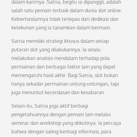
dalam karirnya. Satria, begitu ia dipanggil, adalah
salah satu pemain terbaik dalam dunia slot online.
Keberhasilannya tidak terlepas dari dedikasi dan
ketekunan yang ia tanamkan dalam bermain.
Satria memiliki strategi khusus dalam setiap
putaran slot yang dilakukannya. Ia selalu
melakukan analisis mendalam terhadap pola
permainan dan berbagai faktor lain yang dapat
memengaruhi hasil akhir. Bagi Satria, slot bukan
hanya sekadar permainan untung-untungan, tapi
juga menuntut kecerdasan dan kesabaran.
Selain itu, Satria juga aktif berbagi
pengetahuannya dengan pemain lain melalui
seminar dan workshop yang diikutinya. Ia percaya
bahwa dengan saling berbagi informasi, para