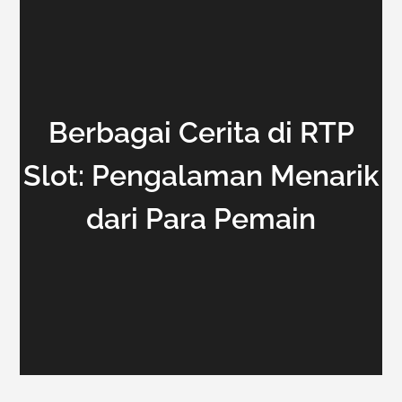
Berbagai Cerita di RTP
Slot: Pengalaman Menarik
dari Para Pemain