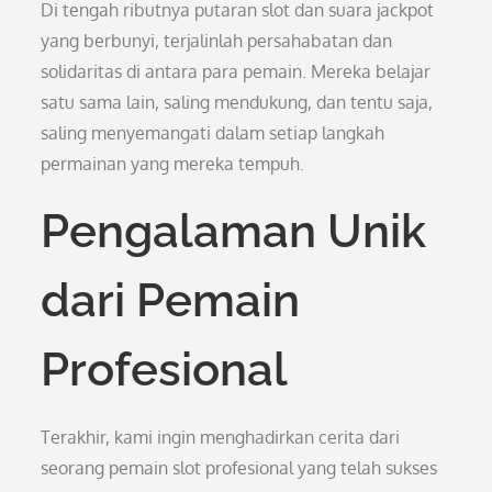
Di tengah ributnya putaran slot dan suara jackpot
yang berbunyi, terjalinlah persahabatan dan
solidaritas di antara para pemain. Mereka belajar
satu sama lain, saling mendukung, dan tentu saja,
saling menyemangati dalam setiap langkah
permainan yang mereka tempuh.
Pengalaman Unik
dari Pemain
Profesional
Terakhir, kami ingin menghadirkan cerita dari
seorang pemain slot profesional yang telah sukses