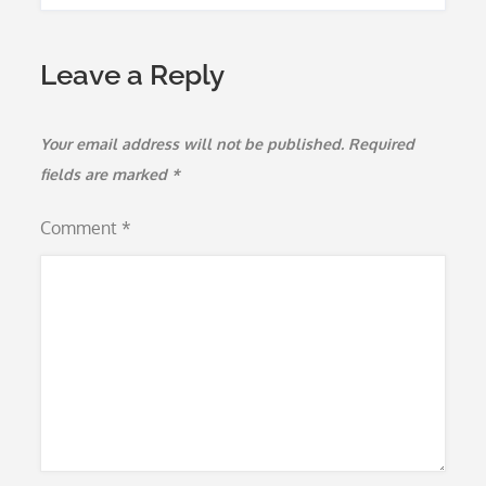
Leave a Reply
Your email address will not be published.
Required
fields are marked
*
Comment
*