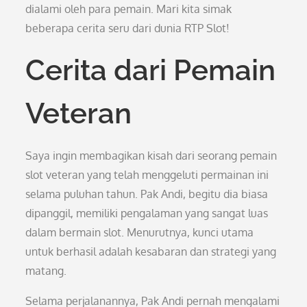
dialami oleh para pemain. Mari kita simak
beberapa cerita seru dari dunia RTP Slot!
Cerita dari Pemain
Veteran
Saya ingin membagikan kisah dari seorang pemain
slot veteran yang telah menggeluti permainan ini
selama puluhan tahun. Pak Andi, begitu dia biasa
dipanggil, memiliki pengalaman yang sangat luas
dalam bermain slot. Menurutnya, kunci utama
untuk berhasil adalah kesabaran dan strategi yang
matang.
Selama perjalanannya, Pak Andi pernah mengalami