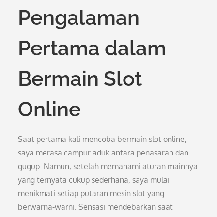
Pengalaman
Pertama dalam
Bermain Slot
Online
Saat pertama kali mencoba bermain slot online,
saya merasa campur aduk antara penasaran dan
gugup. Namun, setelah memahami aturan mainnya
yang ternyata cukup sederhana, saya mulai
menikmati setiap putaran mesin slot yang
berwarna-warni. Sensasi mendebarkan saat