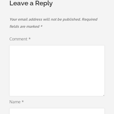
Leave a Reply
Your email address will not be published.
Required
fields are marked
*
Comment
*
Name
*