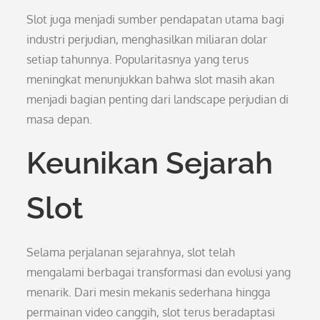
Slot juga menjadi sumber pendapatan utama bagi
industri perjudian, menghasilkan miliaran dolar
setiap tahunnya. Popularitasnya yang terus
meningkat menunjukkan bahwa slot masih akan
menjadi bagian penting dari landscape perjudian di
masa depan.
Keunikan Sejarah
Slot
Selama perjalanan sejarahnya, slot telah
mengalami berbagai transformasi dan evolusi yang
menarik. Dari mesin mekanis sederhana hingga
permainan video canggih, slot terus beradaptasi