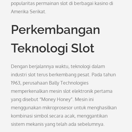
popularitas permainan slot di berbagai kasino di
Amerika Serikat.
Perkembangan
Teknologi Slot
Dengan berjalannya waktu, teknologi dalam
industri slot terus berkembang pesat. Pada tahun
1963, perusahaan Bally Technologies
memperkenalkan mesin slot elektronik pertama
yang disebut “Money Honey”. Mesin ini
menggunakan mikroprosesor untuk menghasilkan
kombinasi simbol secara acak, menggantikan
sistem mekanis yang telah ada sebelumnya.