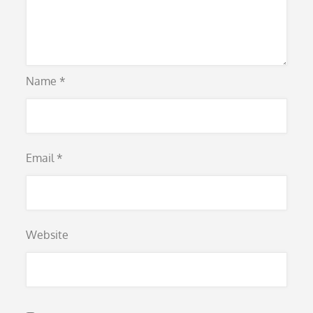
Name
*
Email
*
Website