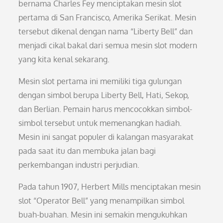
bernama Charles Fey menciptakan mesin slot
pertama di San Francisco, Amerika Serikat. Mesin
tersebut dikenal dengan nama “Liberty Bell” dan
menjadi cikal bakal dari semua mesin slot modern
yang kita kenal sekarang.
Mesin slot pertama ini memiliki tiga gulungan
dengan simbol berupa Liberty Bell, Hati, Sekop,
dan Berlian. Pemain harus mencocokkan simbol-
simbol tersebut untuk memenangkan hadiah.
Mesin ini sangat populer di kalangan masyarakat
pada saat itu dan membuka jalan bagi
perkembangan industri perjudian.
Pada tahun 1907, Herbert Mills menciptakan mesin
slot “Operator Bell” yang menampilkan simbol
buah-buahan. Mesin ini semakin mengukuhkan