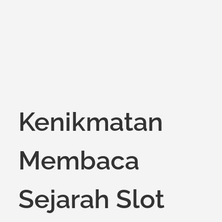
Kenikmatan
Membaca
Sejarah Slot