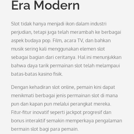
Era Modern
Slot tidak hanya menjadi ikon dalam industri
perjudian, tetapi juga telah merambah ke berbagai
aspek budaya pop. Film, acara TV, dan bahkan
musik sering kali menggunakan elemen slot
sebagai bagian dari ceritanya. Hal ini menunjukkan
bahwa daya tarik permainan slot telah melampaui
batas-batas kasino fisik.
Dengan kehadiran slot online, pemain kini dapat
menikmati berbagai jenis permainan slot di mana
pun dan kapan pun melalui perangkat mereka.
Fitur-fitur inovatif seperti jackpot progresif dan
bonus interaktif semakin memperkaya pengalaman
bermain slot bagi para pemain.