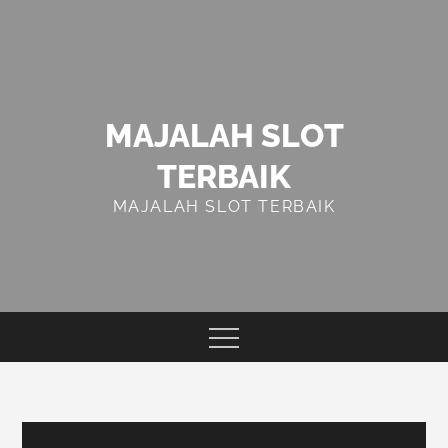
Skip
to
content
MAJALAH SLOT
TERBAIK
MAJALAH SLOT TERBAIK