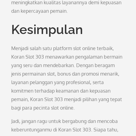
meningkatkan kualitas layanannya demi kepuasan
dan kepercayaan pemain.
Kesimpulan
Menjadi salah satu platform slot online terbaik,
Koran Slot 303 menawarkan pengalaman bermain
yang seru dan mendebarkan. Dengan beragam
jenis permainan slot, bonus dan promosi menarik,
layanan pelanggan yang profesional, serta
komitmen terhadap keamanan dan kepuasan
pemain, Koran Slot 303 menjadi pilihan yang tepat
bagi para pecinta slot online.
Jadi, jangan ragu untuk bergabung dan mencoba
keberuntunganmu di Koran Slot 303. Siapa tahu,