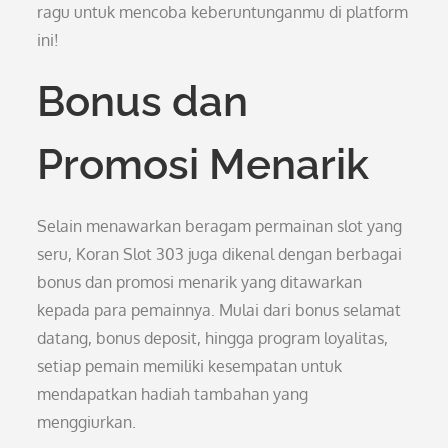
ragu untuk mencoba keberuntunganmu di platform
ini!
Bonus dan
Promosi Menarik
Selain menawarkan beragam permainan slot yang
seru, Koran Slot 303 juga dikenal dengan berbagai
bonus dan promosi menarik yang ditawarkan
kepada para pemainnya. Mulai dari bonus selamat
datang, bonus deposit, hingga program loyalitas,
setiap pemain memiliki kesempatan untuk
mendapatkan hadiah tambahan yang
menggiurkan.