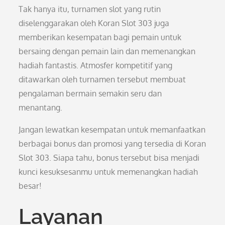
Tak hanya itu, turnamen slot yang rutin
diselenggarakan oleh Koran Slot 303 juga
memberikan kesempatan bagi pemain untuk
bersaing dengan pemain lain dan memenangkan
hadiah fantastis. Atmosfer kompetitif yang
ditawarkan oleh turnamen tersebut membuat
pengalaman bermain semakin seru dan
menantang.
Jangan lewatkan kesempatan untuk memanfaatkan
berbagai bonus dan promosi yang tersedia di Koran
Slot 303. Siapa tahu, bonus tersebut bisa menjadi
kunci kesuksesanmu untuk memenangkan hadiah
besar!
Layanan