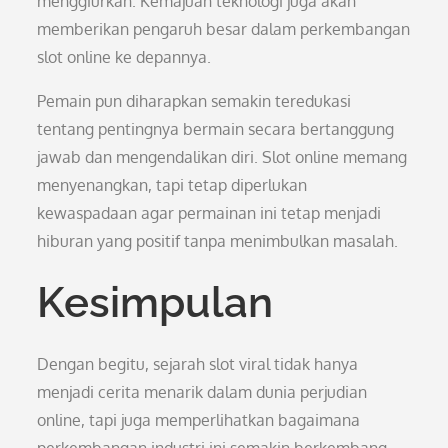
menggiurkan. Kemajuan teknologi juga akan
memberikan pengaruh besar dalam perkembangan
slot online ke depannya.
Pemain pun diharapkan semakin teredukasi
tentang pentingnya bermain secara bertanggung
jawab dan mengendalikan diri. Slot online memang
menyenangkan, tapi tetap diperlukan
kewaspadaan agar permainan ini tetap menjadi
hiburan yang positif tanpa menimbulkan masalah.
Kesimpulan
Dengan begitu, sejarah slot viral tidak hanya
menjadi cerita menarik dalam dunia perjudian
online, tapi juga memperlihatkan bagaimana