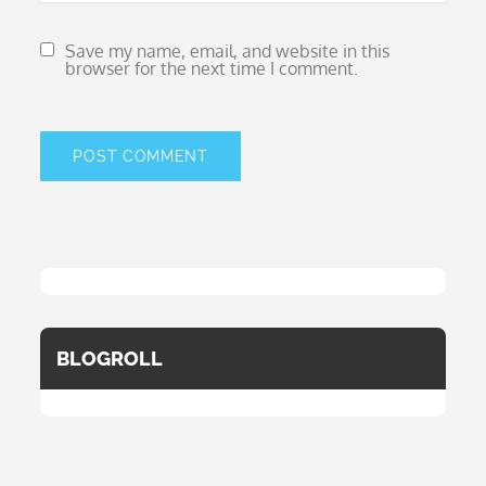
Save my name, email, and website in this
browser for the next time I comment.
BLOGROLL