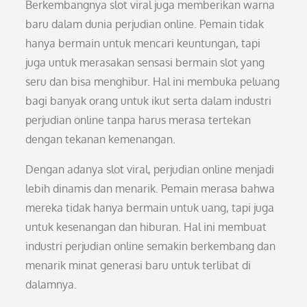
Berkembangnya slot viral juga memberikan warna
baru dalam dunia perjudian online. Pemain tidak
hanya bermain untuk mencari keuntungan, tapi
juga untuk merasakan sensasi bermain slot yang
seru dan bisa menghibur. Hal ini membuka peluang
bagi banyak orang untuk ikut serta dalam industri
perjudian online tanpa harus merasa tertekan
dengan tekanan kemenangan.
Dengan adanya slot viral, perjudian online menjadi
lebih dinamis dan menarik. Pemain merasa bahwa
mereka tidak hanya bermain untuk uang, tapi juga
untuk kesenangan dan hiburan. Hal ini membuat
industri perjudian online semakin berkembang dan
menarik minat generasi baru untuk terlibat di
dalamnya.