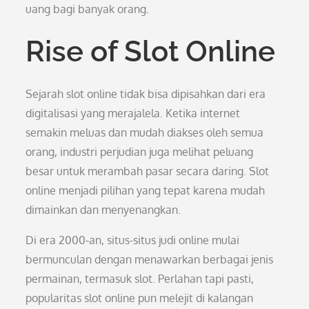
uang bagi banyak orang.
Rise of Slot Online
Sejarah slot online tidak bisa dipisahkan dari era
digitalisasi yang merajalela. Ketika internet
semakin meluas dan mudah diakses oleh semua
orang, industri perjudian juga melihat peluang
besar untuk merambah pasar secara daring. Slot
online menjadi pilihan yang tepat karena mudah
dimainkan dan menyenangkan.
Di era 2000-an, situs-situs judi online mulai
bermunculan dengan menawarkan berbagai jenis
permainan, termasuk slot. Perlahan tapi pasti,
popularitas slot online pun melejit di kalangan