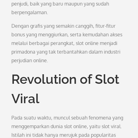
penjudi, baik yang baru maupun yang sudah
berpengalaman.
Dengan grafis yang semakin canggih, fitur-fitur
bonus yang menggiurkan, serta kemudahan akses
melalui berbagai perangkat, slot online menjadi
primadona yang tak terbantahkan dalam industri
perjudian online.
Revolution of Slot
Viral
Pada suatu waktu, muncul sebuah fenomena yang
menggemparkan dunia slot online, yaitu slot viral.
Istilah ini tidak hanya merujuk pada popularitas