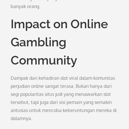
banyak orang.
Impact on Online
Gambling
Community
Dampak dari kehadiran slot viral dalam komunitas
perjudian online sangat terasa. Bukan hanya dari
segi popularitas situs judi yang menawarkan slot
tersebut, tapi juga dari sisi pemain yang semakin
antusias untuk mencoba keberuntungan mereka di
dalamnya.