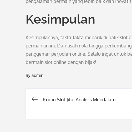
pengalaman bermain yang lebih baik dan inovatif
Kesimpulan
Kesimpulannya, fakta-fakta menarik di balik slo
permainan ini. Dari asal mula hingga perkembangan
penggemar perjudian online. Selalu ingat untuk
bermain slot online dengan bijak!
By
admin
Koran Slot Jitu: Analisis Mendalam
Post
navigation