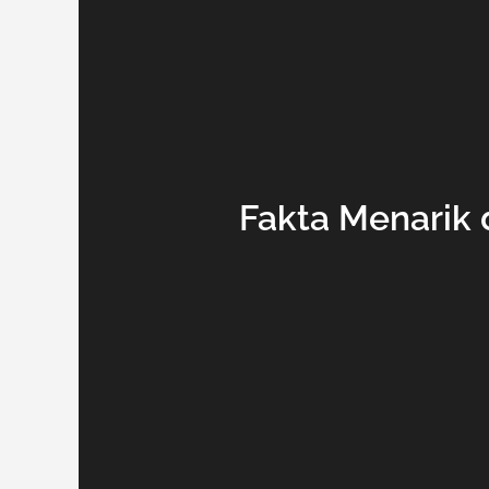
Fakta Menarik 