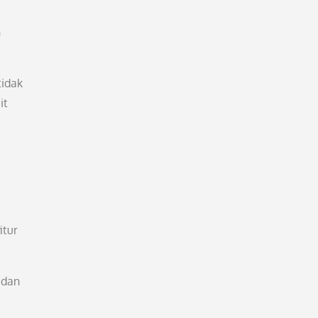
n
tidak
it
itur
 dan