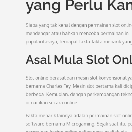
yang Perlu Ka
Siapa yang tak kenal dengan permainan slot onli
mendengar atau bahkan mencoba permainan ini.
popularitasnya, terdapat fakta-fakta menarik ya
Asal Mula Slot On
Slot online berasal dari mesin slot konvensional
bernama Charles Fey. Mesin slot pertama kali d
berbeda. Kemudian, dengan perkembangan teknolog
dimainkan secara online.
Fakta menarik lainnya adalah permainan slot onli
software bernama Microgaming. Sejak saat itu, po