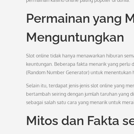
permainan kasino online paling populer di dunia.
Permainan yang M
Menguntungkan
Slot online tidak hanya menawarkan hiburan sem
keuntungan. Beberapa fakta menarik yang perlu 
(Random Number Generator) untuk menentukan hasi
Selain itu, terdapat jenis-jenis slot online yang m
bertambah seiring dengan jumlah taruhan yang di
sebagai salah satu cara yang menarik untuk mera
Mitos dan Fakta s