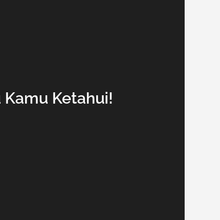
u Kamu Ketahui!