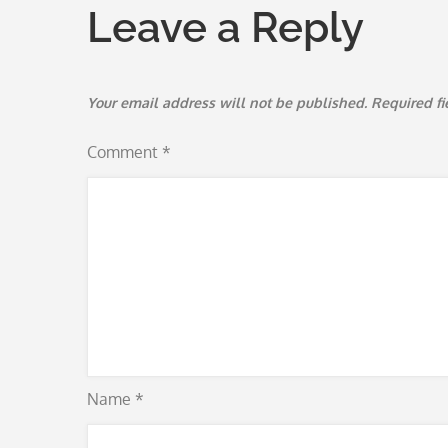
Leave a Reply
Your email address will not be published.
Required f
Comment
*
Name
*