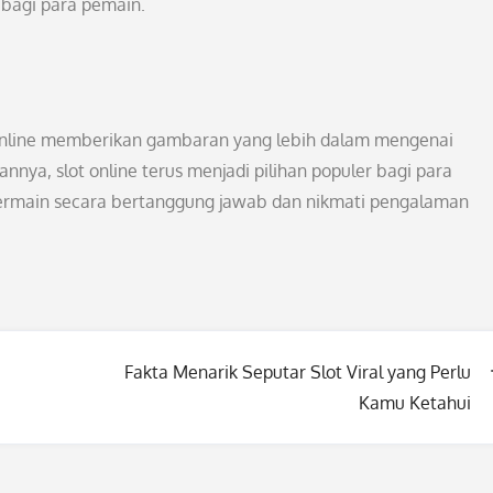
 bagi para pemain.
t online memberikan gambaran yang lebih dalam mengenai
nya, slot online terus menjadi pilihan populer bagi para
 bermain secara bertanggung jawab dan nikmati pengalaman
Fakta Menarik Seputar Slot Viral yang Perlu
Kamu Ketahui