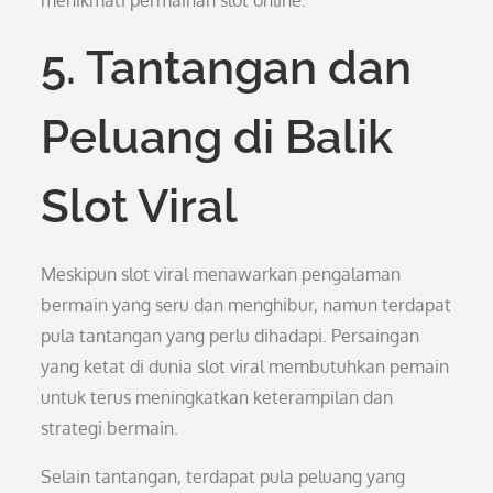
menikmati permainan slot online.
5. Tantangan dan
Peluang di Balik
Slot Viral
Meskipun slot viral menawarkan pengalaman
bermain yang seru dan menghibur, namun terdapat
pula tantangan yang perlu dihadapi. Persaingan
yang ketat di dunia slot viral membutuhkan pemain
untuk terus meningkatkan keterampilan dan
strategi bermain.
Selain tantangan, terdapat pula peluang yang