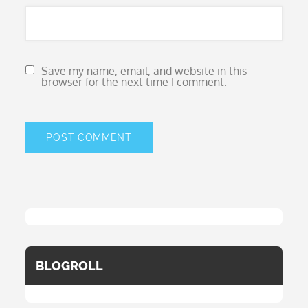
Save my name, email, and website in this
browser for the next time I comment.
BLOGROLL