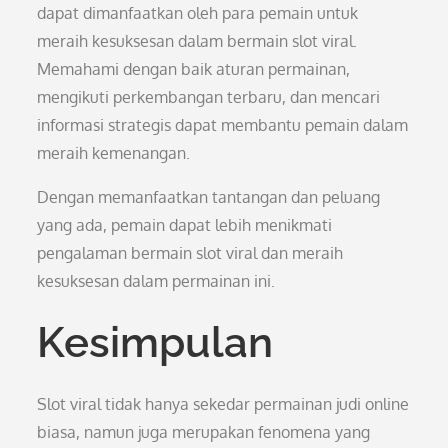
dapat dimanfaatkan oleh para pemain untuk
meraih kesuksesan dalam bermain slot viral.
Memahami dengan baik aturan permainan,
mengikuti perkembangan terbaru, dan mencari
informasi strategis dapat membantu pemain dalam
meraih kemenangan.
Dengan memanfaatkan tantangan dan peluang
yang ada, pemain dapat lebih menikmati
pengalaman bermain slot viral dan meraih
kesuksesan dalam permainan ini.
Kesimpulan
Slot viral tidak hanya sekedar permainan judi online
biasa, namun juga merupakan fenomena yang