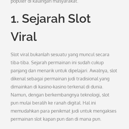
populer di kalangan masyarakat.
1. Sejarah Slot
Viral
Slot viral bukanlah sesuatu yang muncul secara
tiba-tiba. Sejarah permainan ini sudah cukup
panjang dan menarik untuk dipelajari. Awalnya, slot
dikenal sebagai permainan judi tradisional yang
dimainkan di kasino-kasino terkenal di dunia.
Namun, dengan berkembangnya teknologi, slot
pun mulai beralih ke ranah digital. Hal ini
memudahkan para penikmat judi untuk mengakses
permainan slot kapan pun dan di mana pun.