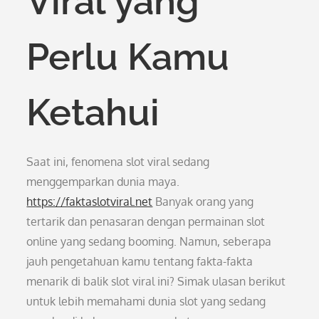
Viral yang
Perlu Kamu
Ketahui
Saat ini, fenomena slot viral sedang
menggemparkan dunia maya.
https://faktaslotviral.net
Banyak orang yang
tertarik dan penasaran dengan permainan slot
online yang sedang booming. Namun, seberapa
jauh pengetahuan kamu tentang fakta-fakta
menarik di balik slot viral ini? Simak ulasan berikut
untuk lebih memahami dunia slot yang sedang