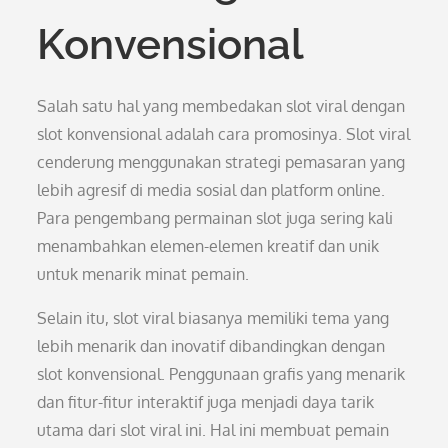
Konvensional
Salah satu hal yang membedakan slot viral dengan
slot konvensional adalah cara promosinya. Slot viral
cenderung menggunakan strategi pemasaran yang
lebih agresif di media sosial dan platform online.
Para pengembang permainan slot juga sering kali
menambahkan elemen-elemen kreatif dan unik
untuk menarik minat pemain.
Selain itu, slot viral biasanya memiliki tema yang
lebih menarik dan inovatif dibandingkan dengan
slot konvensional. Penggunaan grafis yang menarik
dan fitur-fitur interaktif juga menjadi daya tarik
utama dari slot viral ini. Hal ini membuat pemain