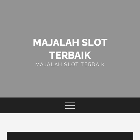
Skip
to
content
MAJALAH SLOT
TERBAIK
MAJALAH SLOT TERBAIK